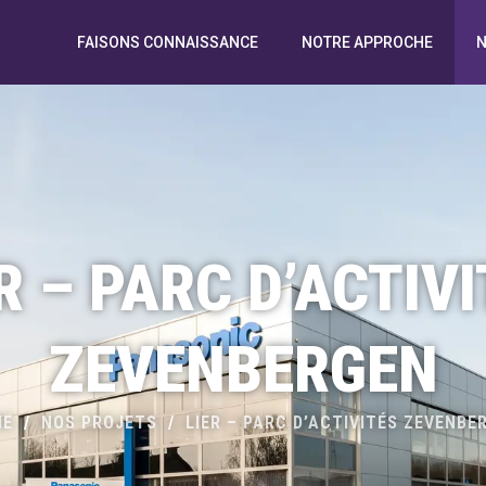
FAISONS CONNAISSANCE
NOTRE APPROCHE
N
R – PARC D’ACTIV
ZEVENBERGEN
ME
/
NOS PROJETS
/
LIER – PARC D’ACTIVITÉS ZEVENBE