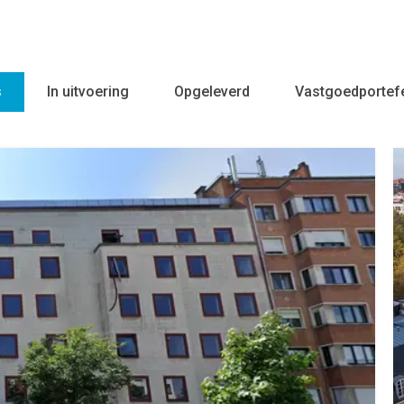
s
In uitvoering
Opgeleverd
Vastgoedportefe