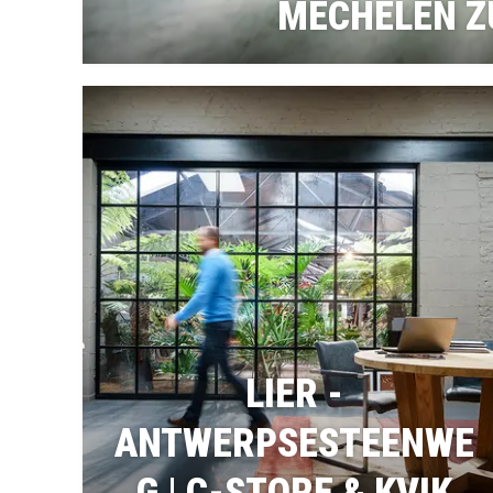
MECHELEN Z
LIER -
ANTWERPSESTEENWE